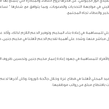
يذي أنور الجيوسي، عن فخرها بروح العطاء والمبادرة التي يتمتع بها 
ني في مواجهة التحديات والصعوبات، وبما يتوافق مع شعارها " نساعد
لخير والعطاء تجاه المجتمع.
للمساهمة في إعادة بناء المخيم وتوفير الدعم اللازم لذلك، وأكد على
اشر منها، وشدد على أهمية تقديم الدعم لأهلنا في مخيم جنين، داع
 والأفراد للمساهمة في جهود إعادة إعمار مخيم جنين وتحسين ظروف ال
يد المحلي لأهلنا في قطاع غزة وخلال جائحة كورونا، وكان آخرها لدعم 
 باقتطاع مبلغ من رواتب موظفيها.