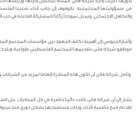
بدورها، أعربت إدارة شركة فاتن ممثلة بمجلس إدارتها ورئيسها التنف
من مسؤوليتها المجتمعية بالوقوف إلى جانب أبناء شعبنا الفلسطي
والتكافل الاجتماعي، ويمثل نموذجاً رائعاً للمشاركة الفاعلة في حب ا
وأشارالجيوسي إلى أهمية تكاتف الجهود بين مؤسسات المجتمع المحلي 
موظفو شركة فاتن بتقديمها للمجتمع الفلسطيني طواعية وبتدخل مب
وتأمل شركة فاتن أن تكون هذه المبادرة إلهامًا لمزيد من الشركات
يشار إلى أن شركة فاتن كانت دائماً حاضرة في كل المبادرات على الصع
تقديم منح جامعية لأبناء وبنات مستفيديها بشكل دوري منذ سنوات