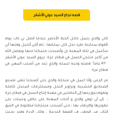
قصه نجاح السيد عوني الأشقر
كان والدي يعمل داخل الخط الأخضر عندما اتصل بي ذات يوم
لأقوم بمعاينة طرد نحل كان يملكها ، لم أكن أتخيل وقتها أني
سأعمل في تلك المهنة بل وأصبحت متمكنا منها وبفضل الله
من أكبر منتجي العسل في قطاع غزة. يروي السيد عوني الأشقر
“49 عاماً” قصته وحبه لعمله والذي يُعد من أصعب المهن في
قطاع غزة
مر الزمن وأنا اعمل في منحلة والدي حتى أصبحنا نتقن تصنيع
الصناديق الخشبية وبراويز النحل ومستلزمات المنحل كاملة
ونقوم بتوزيعها إلى العاملين في مهنة إنتاج العسل في قطاع غزة
، إلى أن توفي والدي و أخذت المهنة على عاتقي وعملت على
تطويرها والارتقاء بها ، حتى أصبحت منتجاتنا مطلوبة في الشق
الثاني من الوطن في الضفة الغربية , وكان الربح وفير بحيث