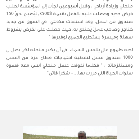
منحلي وزيادة أرباحي , وقبل أسبوعين لجأت إلى المؤسّسة لطلب
قرض جديد وحصلت عليه بالفعل بقيمة $3500, ليُصبح لديّ 150
صندوق من النحل, وقد استعدت مكانتي في السوق من جديد
كتاجر وصاحب عملّ يُحتذى به, حيث حصلت على القرض بشروط
سهلة وميسرة يستطيع الجميع توفيرها “
لديه طموح عالٍ يلامس السماء في أن يكبر منحله لكي يصل ل
1000 صندوق عسل لتغطية احتياجات قطاع غزة من العسل
ومستلزماته ، ” فكلما تذوقت عسل منحلي أنسى معه قسوة
سنوات الحياة التي مررت بها….. شكرا فاتن”