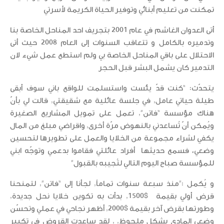
تمكنت من تعليم أبنائي وتوفير الحياة الكريمة لأسرتي
أتى العدوان الغاشم في عام 2001 بتجريف احد المناحل الخاصة بنا
وتدميره بالكامل و تتعاقب السنوات إلى العام 2008 حيث أتى
الاحتلال على باقي المناحل الخاصة بي ولم استطع عمل شيء لان
التدمير كان يشمل البشر قبل الحجر
يتحدّث: “كنت قدّ يئست واستسلمت للواقع باني سوف أبقى
طيلة حياتي عامل, في جلسة عائلية مع شقيقتي, قالت لي بأنّ
هناك مؤسسة “فاتن”, تعمل على تمويل المشاريع الصغيرة
ويُمكن أنّ تُساعدني بالنهوض مرّة أخرى, واقراضي مبلغ من المال
يكفي لشراء مجموعة من الخلايا والعمل على تطويرها لتحسين
وضعي، فسمع حديثها أفراد عائلتي فقاموا بدعمي وتوجّه ابني
للمؤسسة صباح اليوم التالي لتُجيبه بالقبول”
و يُكمل :”منذ سبعة سنوات تماماً, لجأنا إلى “فاتن”, لتمنحنا
قرض أولي بقيمة $1500, بدأت به تكوين خلايا نحل جديدة,
وطورتها بقرض آخر بقيمة $2000, أظهر نجاحي في عملي وتحسّن
وضعي المادي بشكل ملحوظ, , لقد ساعدت القروض في تكبير