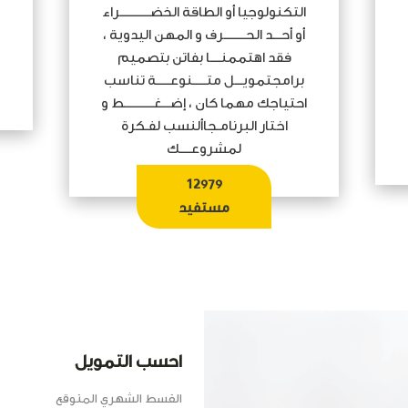
التكنولوجيا أو الطاقة الخضـــــــــــراء
أو أحـــد الحــــــــرف و المهن اليدوية ،
فقد اهتممنــــا بفاتن بتصميم
برامجتمويـــل متـــــنوعـــــة تناسب
احتياجك مهما كان ، إضـــغـــــــــــط و
اختار البرنامـجاألنسب لفـكرة
لمشروعــــك
12979
مستفيد
احسب التمويل
القسط الشهري المتوقع