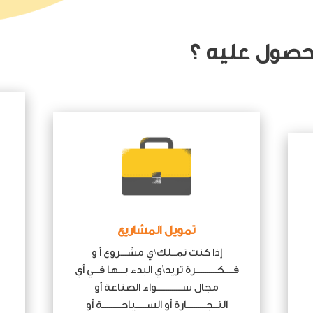
لحصول عليه ؟
تمويل المشاريع
إذا كنت تمــلك\ي مشـــروع أ و
فــــكــــــــــرة تريد\ي البدء بـــها فـــي أي
مجال ســــــــــــواء الصناعة أو
التــجـــــــــارة أو الســـــياحـــــــــة أو