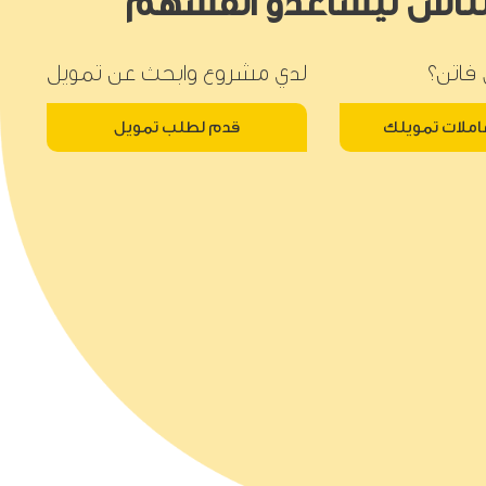
لناس ليساعدو انفسهم
فاتن؟
لدي مشروع وابحث عن تمويل
املات تمويلك
قدم لطلب تمويل