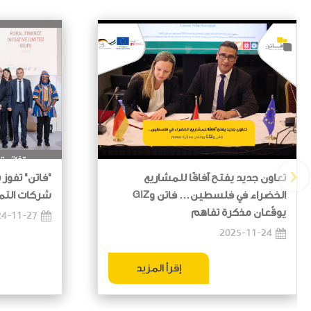
‹
تعاون جديد يفتح آفاقًا للمشاريع
"فاتن" تفوز ب
الخضراء في فلسطين… فاتن وGIZ
شركات التمو
يوقّعان مذكرة تفاهم
24-11-27
2025-11-24
إقرأ المزيد