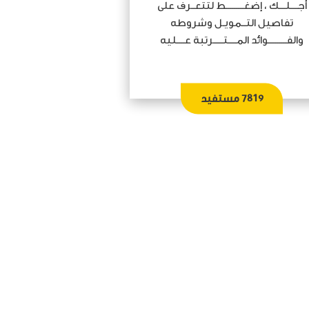
أجــــلـــك ، إضغـــــــــط لتتعــرف على
تفاصيل التــمويـل وشروطه
والفـــــــــوائد المــــتـــــرتبة عــــليه
7819
مستفيد