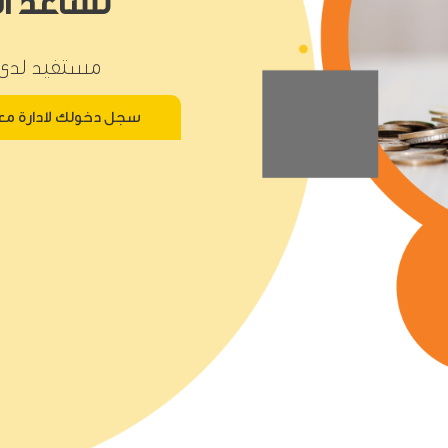
نساعد ا
مستفيد لدى 
سجل دخولك لادارة مع