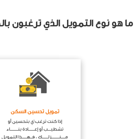
ما هو نوع التمويل الذي ترغبون با
تمويل تحسين السكن
إذا كنت ترغب\ي بتحسين أو
تشطيـــب أو إعــــــادة بنــــــــاء
مــــنــــــــزلــــــك ، فــهـــــذا التمويل