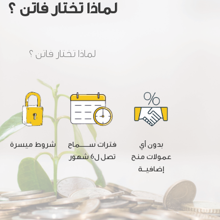
لماذا تختار فاتن ؟
لماذا تختار فاتن ؟
بدون أي
شروط ميسرة
فترات ســــــماح
عمولات منح
تصل ل6 شهور
إضافيــة