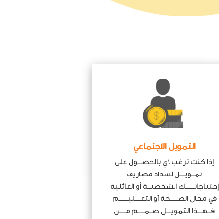
التمويل الاجتماعي
إذا كنت ترغب \ي بالحصـــول على
تمــويـــل لسداد مصاريف
إحتياجاتــــــك الشخصيــة أو العائلية
في مجال الصـــــحة أو التعــــليــــــم
فــهـــذا التمويـــل صــمــــم مــــن