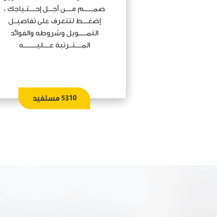
صمــــــم مــــن أجـــل إحــــتـياجك ،
إضغــــط لتتعرف على تفاصيــل
التمـــــويل وشروطه والفوائد
المــــتــرتبة عــــليـــــــــه
5310
مستفيد