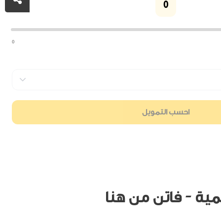
0
0
احسب التمويل
مية - فاتن من هنا